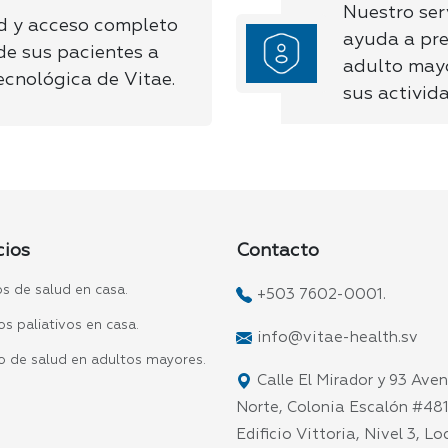
Nuestro ser
d y acceso completo
ayuda a prev
 de sus pacientes a
adulto mayo
ecnológica de Vitae.
sus activid
cios
Contacto
os de salud en casa.
+503 7602-0001.
s paliativos en casa.
info@vitae-health.sv
o de salud en adultos mayores.
Calle El Mirador y 93 Ave
Norte, Colonia Escalón #481
Edificio Vittoria, Nivel 3, Lo