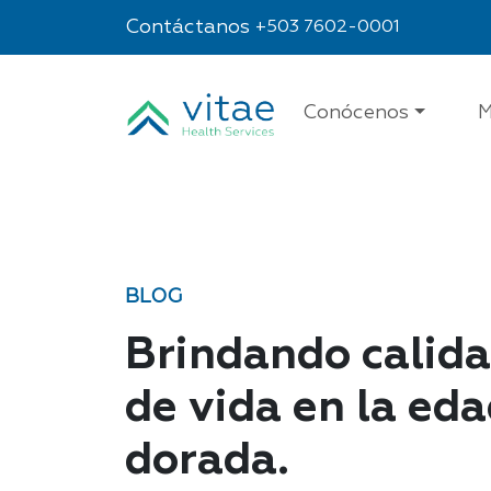
Contáctanos
+503 7602-0001
Conócenos
M
BLOG
Brindando calid
de vida en la ed
dorada.