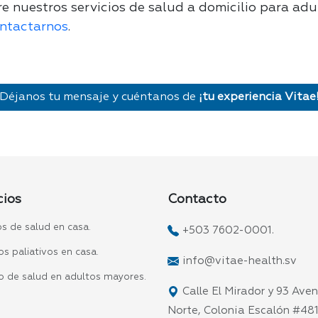
re nuestros servicios de salud a domicilio para adu
ntactarnos
.
Déjanos tu mensaje y cuéntanos de
¡tu experiencia Vitae
cios
Contacto
os de salud en casa.
+503 7602-0001.
s paliativos en casa.
info@vitae-health.sv
o de salud en adultos mayores.
Calle El Mirador y 93 Ave
Norte, Colonia Escalón #481